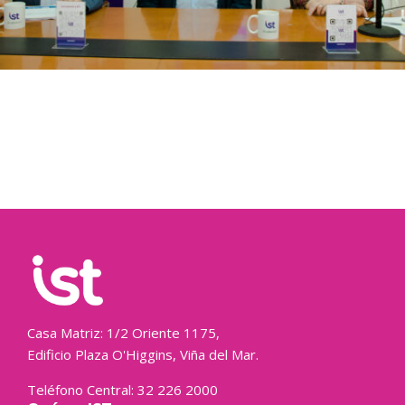
Casa Matriz: 1/2 Oriente 1175,
Edificio Plaza O'Higgins, Viña del Mar.
Teléfono Central: 32 226 2000