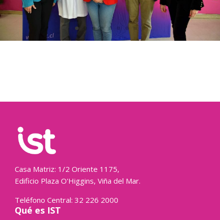
Casa Matriz: 1/2 Oriente 1175,
Edificio Plaza O'Higgins, Viña del Mar.
Teléfono Central: 32 226 2000
Qué es IST