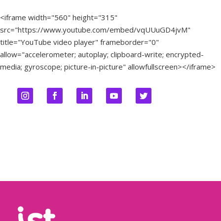
<iframe width="560" height="315"
src="https://www.youtube.com/embed/vqUUuGD4jvM"
title="YouTube video player" frameborder="0"
allow="accelerometer; autoplay; clipboard-write; encrypted-
media; gyroscope; picture-in-picture" allowfullscreen></iframe>