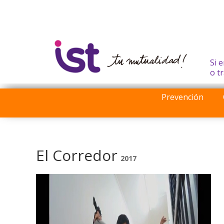
Si 
o t
Prevención
El Corredor
2017