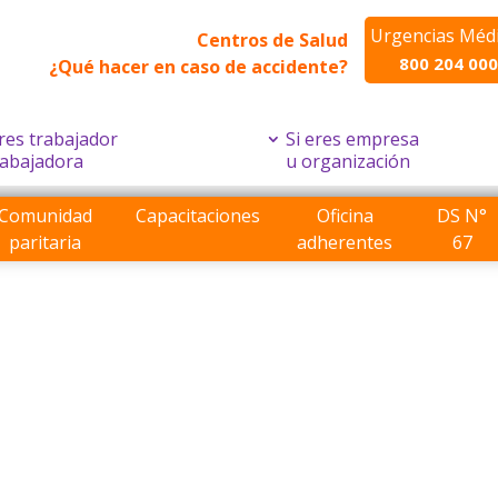
Urgencias Méd
Centros de Salud
800 204 000
¿Qué hacer en caso de accidente?
eres trabajador
Si eres empresa
rabajadora
u organización
Comunidad
Capacitaciones
Oficina
DS N°
paritaria
adherentes
67