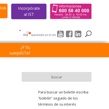
icas
Incorpórate
al IST
¿Y tú,
cumplISTe?
Para buscar un boletín escriba
"boletín" seguido de los
términos de su interés