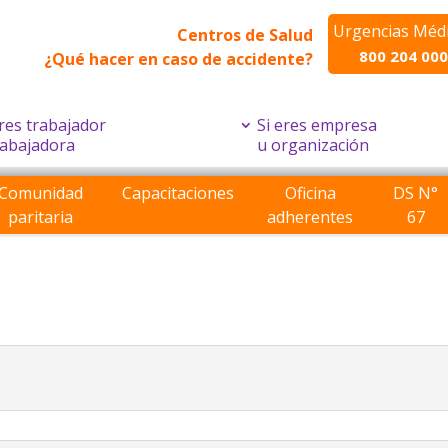
Urgencias Méd
Centros de Salud
800 204 000
¿Qué hacer en caso de accidente?
eres trabajador
Si eres empresa
rabajadora
u organización
Comunidad
Capacitaciones
Oficina
DS N°
paritaria
adherentes
67