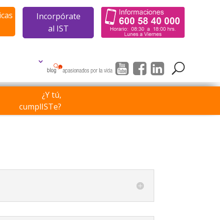
icas
Incorpórate
al IST
¿Y tú,
cumplISTe?