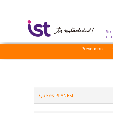
Si 
o t
Prevención
Qué es PLANESI